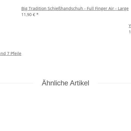
Big Tradition Schießhandschuh - Full Finger Air - Large
11,90 €
*
Y
1
nd 7 Pfeile
Ähnliche Artikel