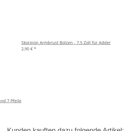
Skorpion Armbrust Bolzen - 7.5 Zoll für Adder
2,90 €
*
nd 7 Pfeile
Kunden kauften dazu folgende Artikel: