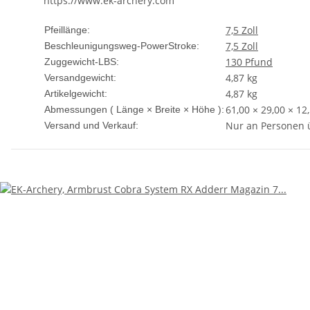
https://www.ek-archery.com
7,5 Zoll
Pfeillänge:
7,5 Zoll
Beschleunigungsweg-PowerStroke:
130 Pfund
Zuggewicht-LBS:
4,87 kg
Versandgewicht:
4,87
kg
Artikelgewicht:
61,00 × 29,00 × 12
Abmessungen ( Länge × Breite × Höhe ):
Nur an Personen 
Versand und Verkauf: