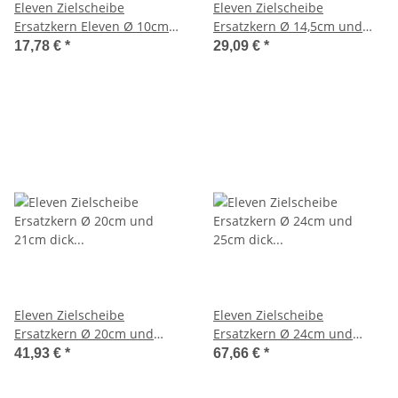
Eleven Zielscheibe
Eleven Zielscheibe
Ersatzkern Eleven Ø 10cm
Ersatzkern Ø 14,5cm und
und 25cm dick yellow EP10
25cm dick yellow EP14
17,78 €
*
29,09 €
*
Eleven Zielscheibe
Eleven Zielscheibe
Ersatzkern Ø 20cm und
Ersatzkern Ø 24cm und
21cm dick yellow EP20
25cm dick yellow EP24
41,93 €
*
67,66 €
*