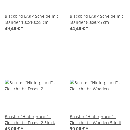
Blackbird LARP-Scheibe mit
Blackbird LARP-Scheibe mit
Ständer 100x100x5 cm
Ständer 80x80x5 cm
49,49 €
*
44,49 €
*
Booster "Hintergrund" -
Booster "Hintergrund" -
Zielscheibe Forest 2 Stück
Zielscheibe Wooden 5-teilig
40x60x11cm
120x80x11cm
45,00 €
*
99,00 €
*