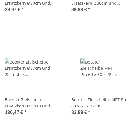
Ersatzkern Ø30cm und
Ersatzkern Ø30cm und
17cm dick weiß Durafoam
22cm dick weiß Durafoam
29,97 €
*
89,99 €
*
Booster Zielscheibe
Booster Zielscheibe MFT Pro
Ersatzkern Ø37cm und
60 x 60 x 22cm
22cm dick weiß Durafoam
180,47 €
*
83,89 €
*