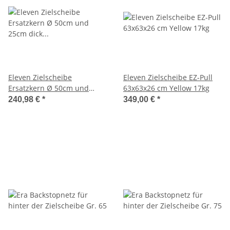
Eleven Zielscheibe
Eleven Zielscheibe EZ-Pull
Ersatzkern Ø 50cm und
63x63x26 cm Yellow 17kg
25cm dick yellow EP50
240,98 €
*
349,00 €
*