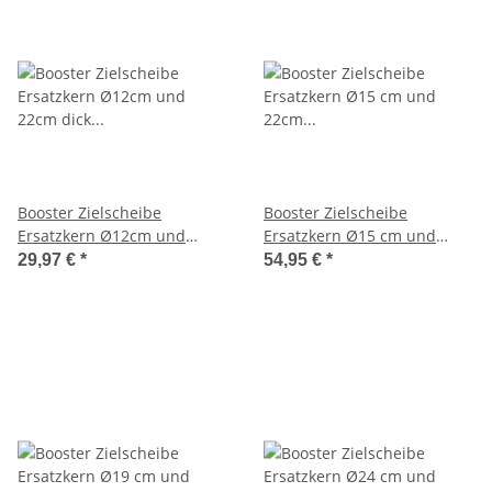
Booster Zielscheibe
Booster Zielscheibe
Ersatzkern Ø12cm und
Ersatzkern Ø15 cm und
22cm dick weiß Durafoam
22cm dick weiß Durafoam
29,97 €
*
54,95 €
*