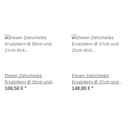
Eleven Zielscheibe
Eleven Zielscheibe
Ersatzkern Ø 30cm und
Ersatzkern Ø 37cm und
21cm dick yellow EP30
25cm dick yellow EP37
106,50 €
*
148,80 €
*