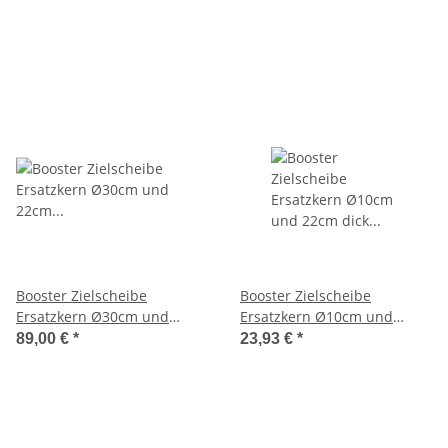
Booster Zielscheibe
Booster Zielscheibe
Ersatzkern Ø30cm und
Ersatzkern Ø10cm und
22cm dick orange Flexi
22cm dick white Durafoam
89,00 €
*
23,93 €
*