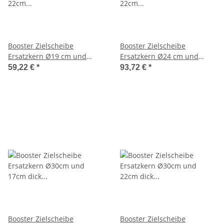
Booster Zielscheibe
Booster Zielscheibe
Ersatzkern Ø19 cm und
Ersatzkern Ø24 cm und
22cm dick weiß Durafoam
22cm dick weiß Durafoam
59,22 €
*
93,72 €
*
Booster Zielscheibe
Booster Zielscheibe