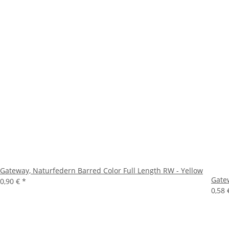
Gateway, Naturfedern Barred Color Full Length RW - Yellow
Gatew
0,90 €
*
0,58