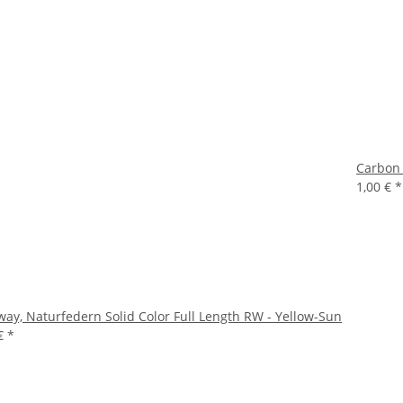
Carbon 
1,00 €
*
ay, Naturfedern Solid Color Full Length RW - Yellow-Sun
 €
*